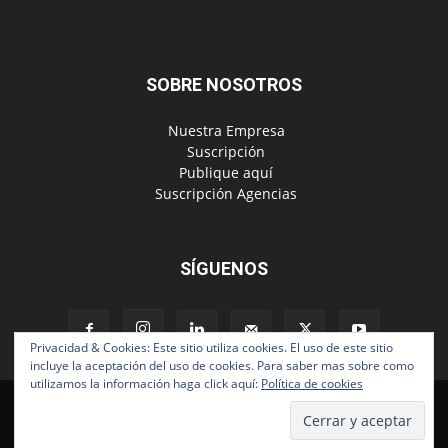
SOBRE NOSOTROS
‎ Nuestra Empresa
‎ Suscripción
‎ Publique aquí
‎ Suscripción Agencias
SÍGUENOS
Privacidad & Cookies: Este sitio utiliza cookies. El uso de este sitio
incluye la aceptación del uso de cookies. Para saber mas sobre como
utilizamos la información haga click aquí:
Política de cookies
Políticas de Privacidad
© Copyright 2024, Todos los derechos reservados | Mediaware