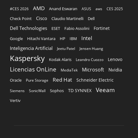
AMD
Anand Eswaran
#CES 2026
ASUS
aws
CES 2025
Cisco
Claudio Martinelli
Dell
Check Point
Dell Technologies
Fortinet
ESET
Fabio Assolini
Intel
Google
Hitachi Vantara
HP
IBM
Inteligencia Artificial
Jeetu Patel
Jensen Huang
Kaspersky
Lenovo
Kodak Alaris
Leandro Cuozzo
Licencias OnLine
Microsoft
Nvidia
MediaTek
Red Hat
Schneider Electric
Oracle
Pure Storage
Veeam
TD SYNNEX
Sophos
Siemens
SonicWall
Vertiv