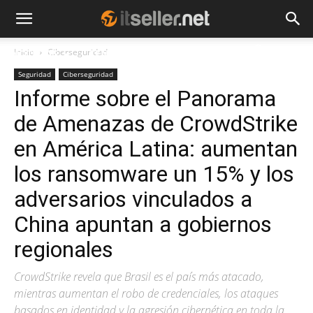
Inicio
Ciberseguridad
NOTICIAS
TENDENCIAS
EMPRESAS
Seguridad
Ciberseguridad
Informe sobre el Panorama
de Amenazas de CrowdStrike
en América Latina: aumentan
los ransomware un 15% y los
adversarios vinculados a
China apuntan a gobiernos
regionales
CrowdStrike revela que Brasil es el país más atacado,
mientras aumentan el robo de credenciales, los ataques
basados en identidad y la agresión cibernética en toda la