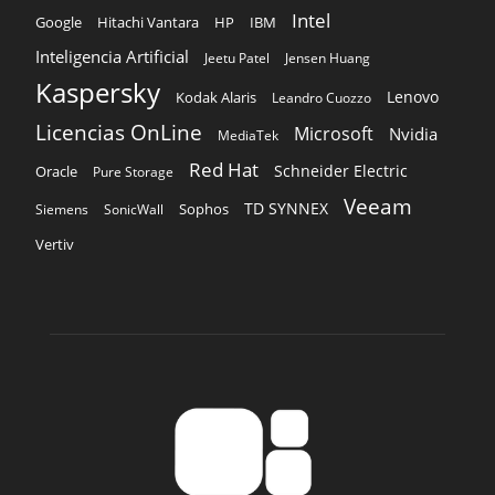
Intel
Google
Hitachi Vantara
HP
IBM
Inteligencia Artificial
Jeetu Patel
Jensen Huang
Kaspersky
Lenovo
Kodak Alaris
Leandro Cuozzo
Licencias OnLine
Microsoft
Nvidia
MediaTek
Red Hat
Schneider Electric
Oracle
Pure Storage
Veeam
TD SYNNEX
Sophos
Siemens
SonicWall
Vertiv