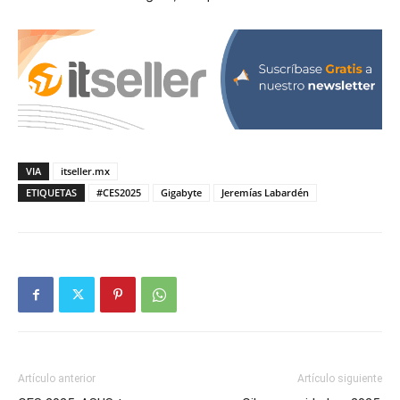
VIA
itseller.mx
ETIQUETAS
#CES2025
Gigabyte
Jeremías Labardén
Artículo anterior
Artículo siguiente