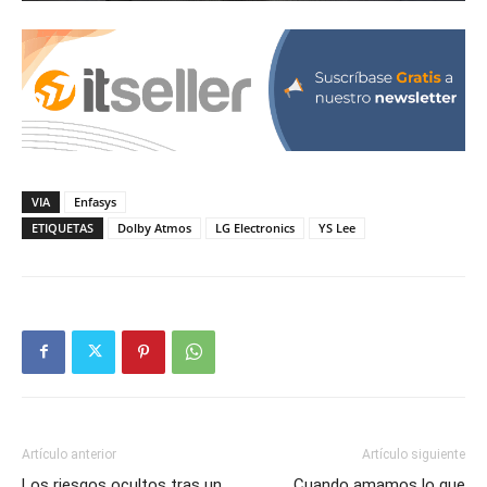
VIA
Enfasys
ETIQUETAS
Dolby Atmos
LG Electronics
YS Lee
Artículo anterior
Artículo siguiente
Los riesgos ocultos tras un
Cuando amamos lo que