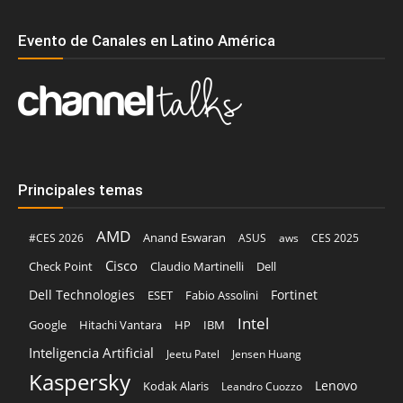
Evento de Canales en Latino América
Principales temas
AMD
Anand Eswaran
#CES 2026
ASUS
aws
CES 2025
Cisco
Claudio Martinelli
Dell
Check Point
Dell Technologies
Fortinet
ESET
Fabio Assolini
Intel
Google
Hitachi Vantara
HP
IBM
Inteligencia Artificial
Jeetu Patel
Jensen Huang
Kaspersky
Lenovo
Kodak Alaris
Leandro Cuozzo