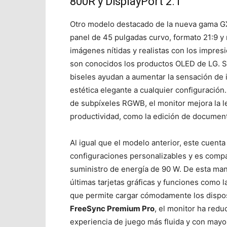
800R y DisplayPort 2.1
Otro modelo destacado de la nueva gama G
panel de 45 pulgadas curvo, formato 21:9 y 
imágenes nítidas y realistas con los impres
son conocidos los productos OLED de LG. Su
biseles ayudan a aumentar la sensación de 
estética elegante a cualquier configuración
de subpíxeles RGWB, el monitor mejora la legi
productividad, como la edición de document
Al igual que el modelo anterior, este cuen
configuraciones personalizables y es compa
suministro de energía de 90 W. De esta mane
últimas tarjetas gráficas y funciones como l
que permite cargar cómodamente los dispos
FreeSync Premium Pro
, el monitor ha redu
experiencia de juego más fluida y con mayo