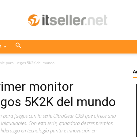
S
ITseller
able para juegos 5K2K del mundo
A
rimer monitor
Centroamérica
uegos 5K2K del mundo
 para juegos con la serie UltraGear GX9 que ofrece una
s inigualables. Con esta serie, ganadora de tres premios
liderazgo en tecnología punta e innovación en