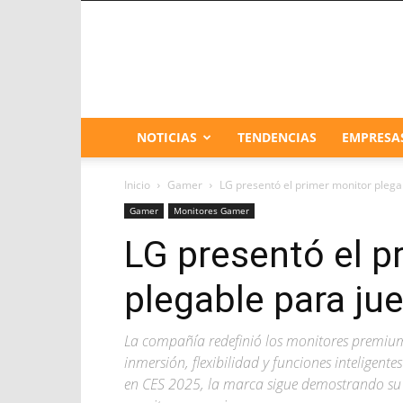
NOTICIAS
TENDENCIAS
EMPRESA
Inicio
Gamer
LG presentó el primer monitor pleg
Gamer
Monitores Gamer
LG presentó el p
plegable para j
La compañía redefinió los monitores premium
inmersión, flexibilidad y funciones inteligente
en CES 2025, la marca sigue demostrando su 