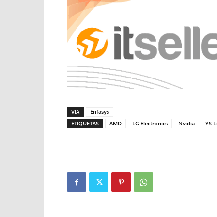
VIA
Enfasys
ETIQUETAS
AMD
LG Electronics
Nvidia
YS L