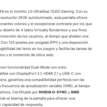
X9 es el monitor LG UltraGear OLED Gaming. Con su
resolución 5K2K autoiluminado, esta pantalla ofrece
ionantes colores y el excepcional contraste por los que
 diseño de 4 lados Virtually Borderless y sus finos
inmersión de los usuarios, al tiempo que añaden una
. Con 125 píxeles por pulgada (PPI) y una disposición
bilidad del texto en los juegos y facilita las tareas de
os o el contenido de sitios web.
ta con funcionalidad Dual-Mode con ocho
tible con DisplayPort 2.1, HDMI 2.1 y USB-C con
ra, garantiza una compatibilidad perfecta con las
a frecuencia de actualización variable (VRR), al tiempo
itivos. Certificado por
NVIDIA G
–
SYNC
y
AMD
cido el tearing de la pantalla para ofrecer una
r capacidad de respuesta.