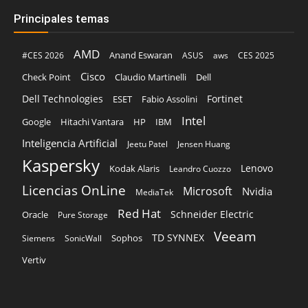
Principales temas
AMD
Anand Eswaran
#CES 2026
ASUS
aws
CES 2025
Cisco
Claudio Martinelli
Dell
Check Point
Dell Technologies
Fortinet
ESET
Fabio Assolini
Intel
Google
Hitachi Vantara
HP
IBM
Inteligencia Artificial
Jeetu Patel
Jensen Huang
Kaspersky
Lenovo
Kodak Alaris
Leandro Cuozzo
Licencias OnLine
Microsoft
Nvidia
MediaTek
Red Hat
Schneider Electric
Oracle
Pure Storage
Veeam
TD SYNNEX
Sophos
Siemens
SonicWall
Vertiv