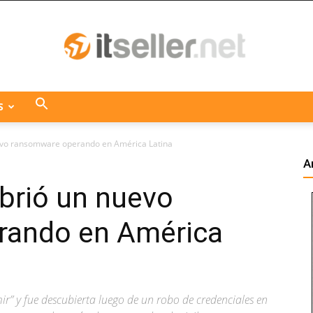
S
ITseller
evo ransomware operando en América Latina
A
brió un nuevo
Centroamérica
rando en América
” y fue descubierta luego de un robo de credenciales en