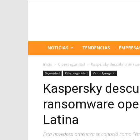
NOTICIAS
TENDENCIAS
EMPRESA
Inicio
Ciberseguridad
Kaspersky descubrió un nu
Seguridad
Ciberseguridad
Valor Agregado
Kaspersky descu
ransomware ope
Latina
Esta novedosa amenaza se conoció como “Ymir