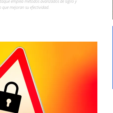
ataque emplea métodos avanzados de sigilo y
o que mejoran su efectividad.