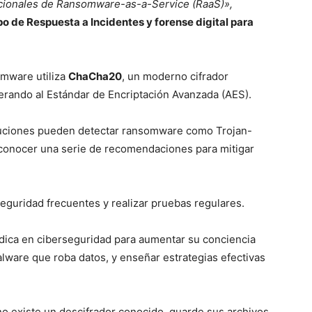
icionales de Ransomware-as-a-Service (RaaS)»
,
o de Respuesta a Incidentes y forense digital para
omware utiliza
ChaCha20
, un moderno cifrador
erando al Estándar de Encriptación Avanzada (AES).
uciones pueden detectar ransomware como Trojan-
conocer una serie de recomendaciones para mitigar
guridad frecuentes y realizar pruebas regulares.
dica en ciberseguridad para aumentar su conciencia
ware que roba datos, y enseñar estrategias efectivas
no existe un descifrador conocido, guarde sus archivos