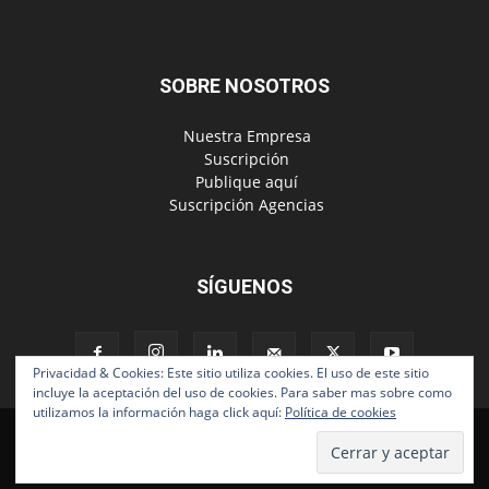
SOBRE NOSOTROS
‎ Nuestra Empresa
‎ Suscripción
‎ Publique aquí
‎ Suscripción Agencias
SÍGUENOS
Privacidad & Cookies: Este sitio utiliza cookies. El uso de este sitio
incluye la aceptación del uso de cookies. Para saber mas sobre como
utilizamos la información haga click aquí:
Política de cookies
Políticas de Privacidad
© Copyright 2024, Todos los derechos reservados | Mediaware