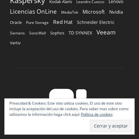
Kaspersky
Lenovo
Kodak Alaris
Leandro Cuozzo
Licencias OnLine
Microsoft
Nvidia
MediaTek
Red Hat
Schneider Electric
Oracle
Pure Storage
Veeam
TD SYNNEX
Sophos
Siemens
SonicWall
Vertiv
Privacidad & Cookies: Este sitio utiliza cookies. El uso de este sitio
incluye la aceptación del uso de cookies. Para saber mas sobre como
utilizamos la información haga click aquí:
Política de cookies