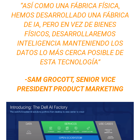
“ASÍ COMO UNA FÁBRICA FÍSICA,
HEMOS DESARROLLADO UNA FÁBRICA
DE IA, PERO EN VEZ DE BIENES
FÍSICOS, DESARROLLAREMOS
INTELIGENCIA MANTENIENDO LOS
DATOS LO MÁS CERCA POSIBLE DE
ESTA TECNOLOGÍA”
-SAM GROCOTT, SENIOR VICE
PRESIDENT PRODUCT MARKETING