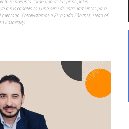
alento se presenta como una de las principales
ya a sus canales con una serie de entrenamientos para
 el mercado. Entrevistamos a Fernando Sánchez, Head of
en Kaspersky.