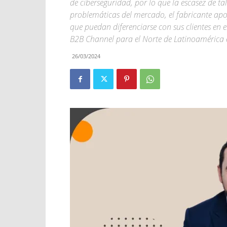
de ciberseguridad, por lo que la escasez de t
problemáticas del mercado, el fabricante apo
que puedan diferenciarse con sus clientes en
B2B Channel para el Norte de Latinoamérica 
26/03/2024