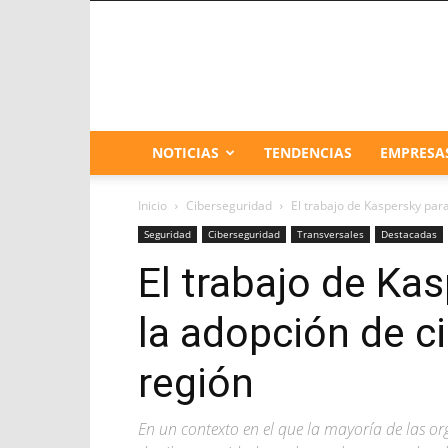
NOTICIAS
TENDENCIAS
EMPRESA
Inicio
Ciberseguridad
El trabajo de Kaspersky para
Seguridad
Ciberseguridad
Transversales
Destacadas
El trabajo de Ka
la adopción de c
región
En un contexto en el que la mayoría de las o