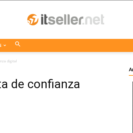
S
ITseller
nza digital
A
ta de confianza
Centroamérica