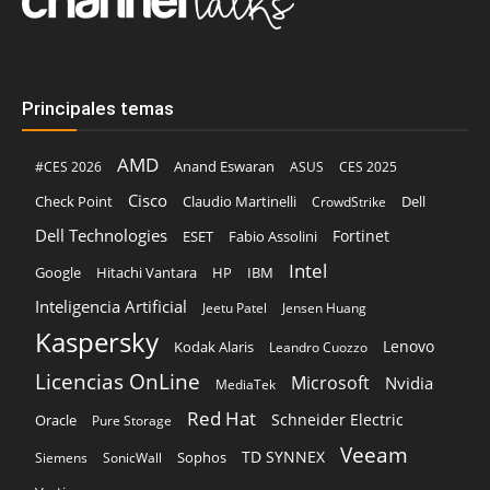
Principales temas
AMD
Anand Eswaran
#CES 2026
ASUS
CES 2025
Cisco
Claudio Martinelli
Dell
Check Point
CrowdStrike
Dell Technologies
Fortinet
ESET
Fabio Assolini
Intel
Google
Hitachi Vantara
HP
IBM
Inteligencia Artificial
Jeetu Patel
Jensen Huang
Kaspersky
Lenovo
Kodak Alaris
Leandro Cuozzo
Licencias OnLine
Microsoft
Nvidia
MediaTek
Red Hat
Schneider Electric
Oracle
Pure Storage
Veeam
TD SYNNEX
Sophos
Siemens
SonicWall