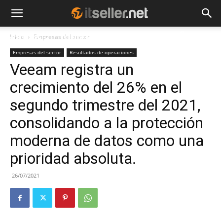
Inicio
Empresas del sector
NOTICIAS
TENDENCIAS
EMPRESAS
Empresas del sector
Resultados de operaciones
Veeam registra un
crecimiento del 26% en el
segundo trimestre del 2021,
consolidando a la protección
moderna de datos como una
prioridad absoluta.
26/07/2021