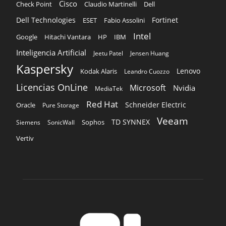
Cisco
Claudio Martinelli
Dell
Check Point
Dell Technologies
Fortinet
ESET
Fabio Assolini
Intel
Google
Hitachi Vantara
HP
IBM
Inteligencia Artificial
Jeetu Patel
Jensen Huang
Kaspersky
Lenovo
Kodak Alaris
Leandro Cuozzo
Licencias OnLine
Microsoft
Nvidia
MediaTek
Red Hat
Schneider Electric
Oracle
Pure Storage
Veeam
TD SYNNEX
Sophos
Siemens
SonicWall
Vertiv