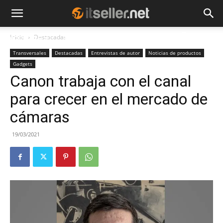
Inicio
Destacadas
NOTICIAS
TENDENCIAS
EMPRESAS
Transversales
Destacadas
Entrevistas de autor
Noticias de productos
Gadgets
Canon trabaja con el canal
para crecer en el mercado de
cámaras
19/03/2021