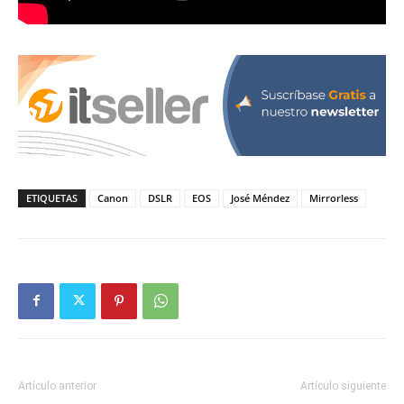
ETIQUETAS
Canon
DSLR
EOS
José Méndez
Mirrorless
Artículo anterior
Artículo siguiente