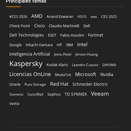
Principales temas
AMD
Anand Eswaran
#CES 2026
ASUS
aws
CES 2025
Cisco
Claudio Martinelli
Dell
Check Point
Dell Technologies
Fortinet
ESET
Fabio Assolini
Intel
Google
Hitachi Vantara
HP
IBM
Inteligencia Artificial
Jeetu Patel
Jensen Huang
Kaspersky
Lenovo
Kodak Alaris
Leandro Cuozzo
Licencias OnLine
Microsoft
Nvidia
MediaTek
Red Hat
Schneider Electric
Oracle
Pure Storage
Veeam
TD SYNNEX
Sophos
Siemens
SonicWall
Vertiv