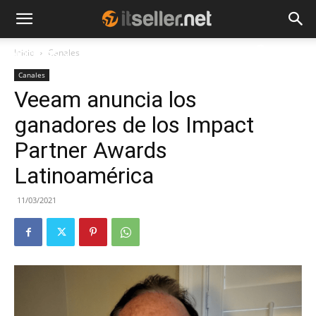
Inicio
Canales
NOTICIAS
TENDENCIAS
EMPRESAS
Canales
Veeam anuncia los
ganadores de los Impact
Partner Awards
Latinoamérica
11/03/2021