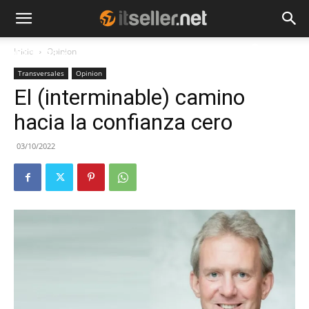
Inicio
Opinion
NOTICIAS
TENDENCIAS
EMPRESAS
Transversales
Opinion
El (interminable) camino
hacia la confianza cero
03/10/2022