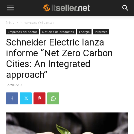
Inicio
Empresas del sector
NOTICIAS
TENDENCIAS
EMPRESAS
Empresas del sector
Noticias de productos
Energia
Informes
Schneider Electric lanza
informe “Net Zero Carbon
Cities: An Integrated
approach”
27/01/2021