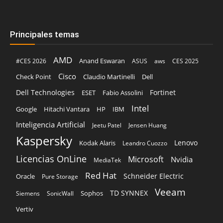
Principales temas
AMD
Anand Eswaran
#CES 2026
ASUS
aws
CES 2025
Cisco
Claudio Martinelli
Dell
Check Point
Dell Technologies
Fortinet
ESET
Fabio Assolini
Intel
Google
Hitachi Vantara
HP
IBM
Inteligencia Artificial
Jeetu Patel
Jensen Huang
Kaspersky
Lenovo
Kodak Alaris
Leandro Cuozzo
Licencias OnLine
Microsoft
Nvidia
MediaTek
Red Hat
Schneider Electric
Oracle
Pure Storage
Veeam
TD SYNNEX
Sophos
Siemens
SonicWall
Vertiv