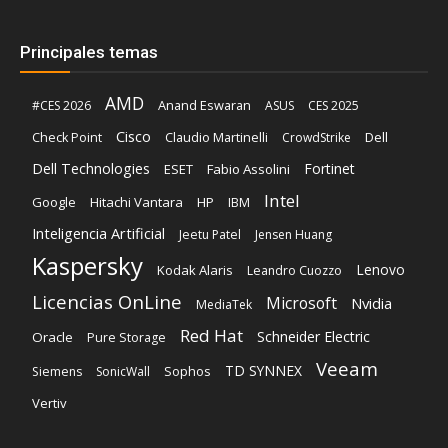
Principales temas
AMD
Anand Eswaran
#CES 2026
ASUS
CES 2025
Cisco
Claudio Martinelli
Dell
Check Point
CrowdStrike
Dell Technologies
Fortinet
ESET
Fabio Assolini
Intel
Google
Hitachi Vantara
HP
IBM
Inteligencia Artificial
Jeetu Patel
Jensen Huang
Kaspersky
Lenovo
Kodak Alaris
Leandro Cuozzo
Licencias OnLine
Microsoft
Nvidia
MediaTek
Red Hat
Schneider Electric
Oracle
Pure Storage
Veeam
TD SYNNEX
Sophos
Siemens
SonicWall
Vertiv