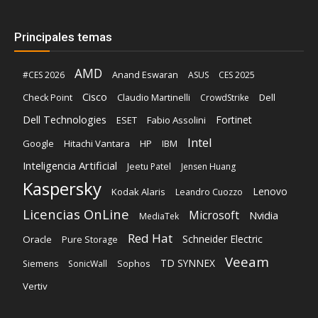
Principales temas
AMD
Anand Eswaran
#CES 2026
ASUS
CES 2025
Cisco
Claudio Martinelli
Dell
Check Point
CrowdStrike
Dell Technologies
Fortinet
ESET
Fabio Assolini
Intel
Google
Hitachi Vantara
HP
IBM
Inteligencia Artificial
Jeetu Patel
Jensen Huang
Kaspersky
Lenovo
Kodak Alaris
Leandro Cuozzo
Licencias OnLine
Microsoft
Nvidia
MediaTek
Red Hat
Schneider Electric
Oracle
Pure Storage
Veeam
TD SYNNEX
Sophos
Siemens
SonicWall
Vertiv