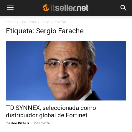
Inicio
Etiquetas
Sergio Farache
NOTICIAS
TENDENCIAS
EMPRESAS
Etiqueta: Sergio Farache
TD SYNNEX, seleccionada como
distribuidor global de Fortinet
Tadeo Pittari
-
15/07/2026