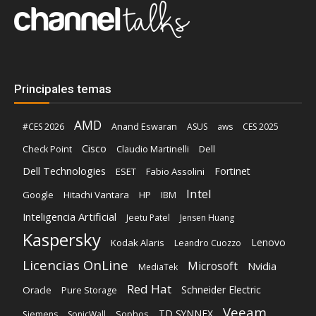
Principales temas
AMD
Anand Eswaran
#CES 2026
ASUS
aws
CES 2025
Cisco
Claudio Martinelli
Dell
Check Point
Dell Technologies
Fortinet
ESET
Fabio Assolini
Intel
Google
Hitachi Vantara
HP
IBM
Inteligencia Artificial
Jeetu Patel
Jensen Huang
Kaspersky
Lenovo
Kodak Alaris
Leandro Cuozzo
Licencias OnLine
Microsoft
Nvidia
MediaTek
Red Hat
Schneider Electric
Oracle
Pure Storage
Veeam
TD SYNNEX
Sophos
Siemens
SonicWall