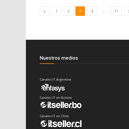
...
1
2
3
4
11
Nuestros medios
Canales IT Argentina
Canales IT en Bolivia
Canales IT en Chile