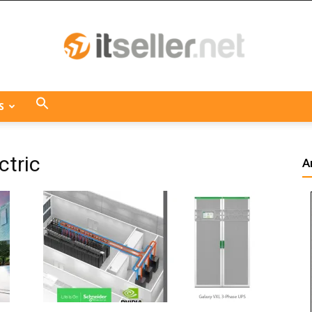
S
ITseller
ctric
A
Centroamérica