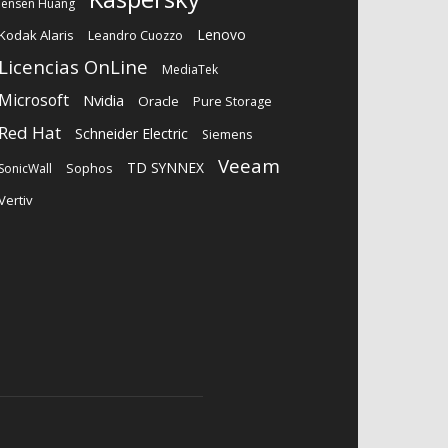
Jensen Huang
Lenovo
Kodak Alaris
Leandro Cuozzo
Licencias OnLine
MediaTek
Microsoft
Nvidia
Oracle
Pure Storage
Red Hat
Schneider Electric
Siemens
Veeam
TD SYNNEX
Sophos
SonicWall
Vertiv