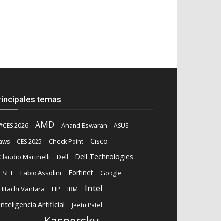
rincipales temas
AMD
Anand Eswaran
#CES 2026
ASUS
Cisco
aws
CES 2025
Check Point
Dell Technologies
Claudio Martinelli
Dell
Fortinet
ESET
Fabio Assolini
Google
Intel
Hitachi Vantara
HP
IBM
Inteligencia Artificial
Jeetu Patel
Kaspersky