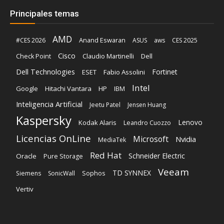
Principales temas
AMD
Anand Eswaran
#CES 2026
ASUS
aws
CES 2025
Cisco
Claudio Martinelli
Dell
Check Point
Dell Technologies
Fortinet
ESET
Fabio Assolini
Intel
Google
Hitachi Vantara
HP
IBM
Inteligencia Artificial
Jeetu Patel
Jensen Huang
Kaspersky
Lenovo
Kodak Alaris
Leandro Cuozzo
Licencias OnLine
Microsoft
Nvidia
MediaTek
Red Hat
Schneider Electric
Oracle
Pure Storage
Veeam
TD SYNNEX
Sophos
Siemens
SonicWall
Vertiv