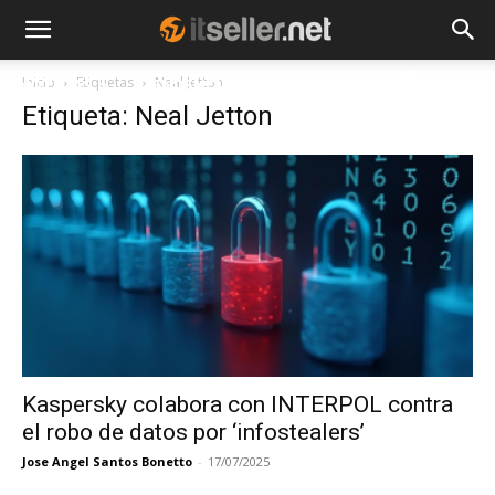
Inicio
Etiquetas
Neal Jetton
NOTICIAS
TENDENCIAS
EMPRESAS
Etiqueta: Neal Jetton
Kaspersky colabora con INTERPOL contra
el robo de datos por ‘infostealers’
Jose Angel Santos Bonetto
-
17/07/2025