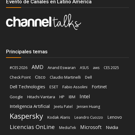
Evento de Canales en Latino América
Principales temas
AMD
Anand Eswaran
#CES 2026
ASUS
aws
CES 2025
Cisco
Claudio Martinelli
Dell
Check Point
Dell Technologies
Fortinet
ESET
Fabio Assolini
Intel
Google
Hitachi Vantara
HP
IBM
Inteligencia Artificial
Jeetu Patel
Jensen Huang
Kaspersky
Lenovo
Kodak Alaris
Leandro Cuozzo
Licencias OnLine
Microsoft
Nvidia
MediaTek