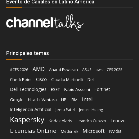
Evento de Canales en Latino América
Principales temas
AMD
Anand Eswaran
#CES 2026
ASUS
aws
CES 2025
Cisco
Claudio Martinelli
Dell
Check Point
Dell Technologies
Fortinet
ESET
Fabio Assolini
Intel
Google
Hitachi Vantara
HP
IBM
Inteligencia Artificial
Jeetu Patel
Jensen Huang
Kaspersky
Lenovo
Kodak Alaris
Leandro Cuozzo
Licencias OnLine
Microsoft
Nvidia
MediaTek