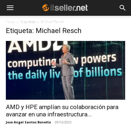
Inicio
Etiquetas
Michael Resch
NOTICIAS
TENDENCIAS
EMPRESAS
Etiqueta: Michael Resch
AMD y HPE amplían su colaboración para
avanzar en una infraestructura...
Jose Angel Santos Bonetto
-
09/12/2025