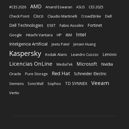
AMD
Anand Eswaran
#CES 2026
ASUS
CES 2025
Cisco
Claudio Martinelli
Dell
Check Point
CrowdStrike
Dell Technologies
Fortinet
ESET
Fabio Assolini
Intel
Google
Hitachi Vantara
HP
IBM
Inteligencia Artificial
Jeetu Patel
Jensen Huang
Kaspersky
Lenovo
Kodak Alaris
Leandro Cuozzo
Licencias OnLine
Microsoft
Nvidia
MediaTek
Red Hat
Schneider Electric
Oracle
Pure Storage
Veeam
TD SYNNEX
Sophos
Siemens
SonicWall
Vertiv