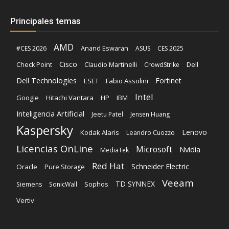
Principales temas
AMD
Anand Eswaran
#CES 2026
ASUS
CES 2025
Cisco
Claudio Martinelli
Dell
Check Point
CrowdStrike
Dell Technologies
Fortinet
ESET
Fabio Assolini
Intel
Google
Hitachi Vantara
HP
IBM
Inteligencia Artificial
Jeetu Patel
Jensen Huang
Kaspersky
Lenovo
Kodak Alaris
Leandro Cuozzo
Licencias OnLine
Microsoft
Nvidia
MediaTek
Red Hat
Schneider Electric
Oracle
Pure Storage
Veeam
TD SYNNEX
Sophos
Siemens
SonicWall
Vertiv