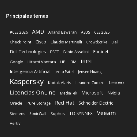
Principales temas
AMD
Anand Eswaran
#CES 2026
ASUS
CES 2025
Cisco
Claudio Martinelli
Dell
Check Point
CrowdStrike
Dell Technologies
Fortinet
ESET
Fabio Assolini
Intel
Google
Hitachi Vantara
HP
IBM
Inteligencia Artificial
Jeetu Patel
Jensen Huang
Kaspersky
Lenovo
Kodak Alaris
Leandro Cuozzo
Licencias OnLine
Microsoft
Nvidia
MediaTek
Red Hat
Schneider Electric
Oracle
Pure Storage
Veeam
TD SYNNEX
Sophos
Siemens
SonicWall
Vertiv