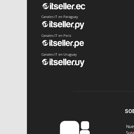
Canales IT en Paraguay
Canales IT en Perú
Canales IT en Uruguay
SO
‎ Nu
‎ Sus