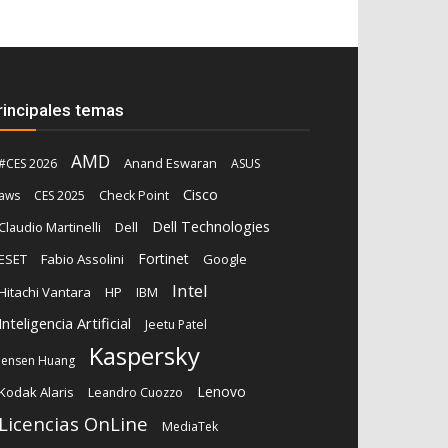
rincipales temas
AMD
Anand Eswaran
#CES 2026
ASUS
Cisco
aws
CES 2025
Check Point
Dell Technologies
Claudio Martinelli
Dell
Fortinet
ESET
Fabio Assolini
Google
Intel
Hitachi Vantara
HP
IBM
Inteligencia Artificial
Jeetu Patel
Kaspersky
Jensen Huang
Lenovo
Kodak Alaris
Leandro Cuozzo
Licencias OnLine
MediaTek