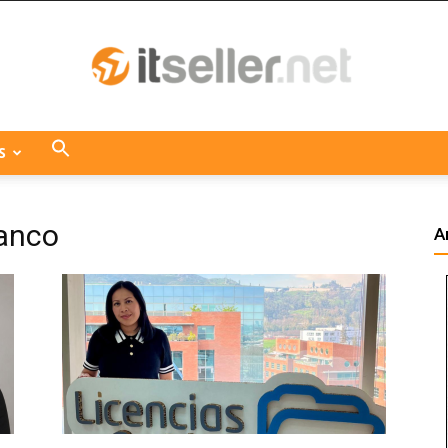
S
ITseller
lanco
A
Centroamérica