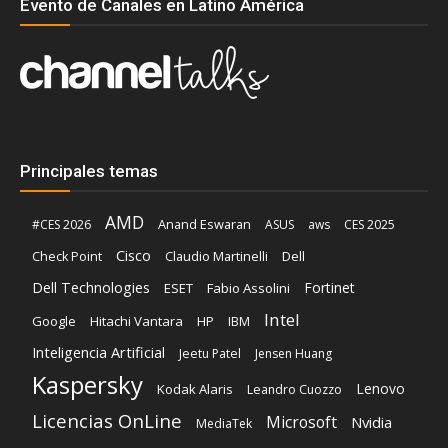
Evento de Canales en Latino América
Principales temas
AMD
Anand Eswaran
#CES 2026
ASUS
aws
CES 2025
Cisco
Claudio Martinelli
Dell
Check Point
Dell Technologies
Fortinet
ESET
Fabio Assolini
Intel
Google
Hitachi Vantara
HP
IBM
Inteligencia Artificial
Jeetu Patel
Jensen Huang
Kaspersky
Lenovo
Kodak Alaris
Leandro Cuozzo
Licencias OnLine
Microsoft
Nvidia
MediaTek