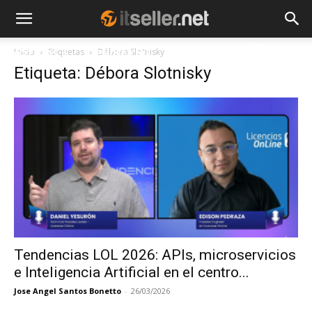
Inicio
Etiquetas
Débora Slotnisky
NOTICIAS
TENDENCIAS
EMPRESAS
Etiqueta: Débora Slotnisky
Tendencias LOL 2026: APIs, microservicios
e Inteligencia Artificial en el centro...
Jose Angel Santos Bonetto
-
26/03/2026