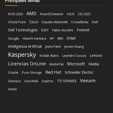
Principales temas
AMD
Anand Eswaran
#CES 2026
ASUS
CES 2025
Cisco
Claudio Martinelli
Dell
Check Point
CrowdStrike
Dell Technologies
Fortinet
ESET
Fabio Assolini
Intel
Google
Hitachi Vantara
HP
IBM
Inteligencia Artificial
Jeetu Patel
Jensen Huang
Kaspersky
Lenovo
Kodak Alaris
Leandro Cuozzo
Licencias OnLine
Microsoft
Nvidia
MediaTek
Red Hat
Schneider Electric
Oracle
Pure Storage
Veeam
TD SYNNEX
Sophos
Siemens
SonicWall
Vertiv