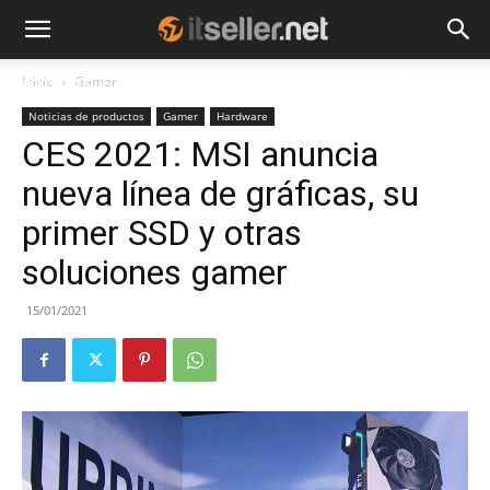
Inicio
Gamer
NOTICIAS
TENDENCIAS
EMPRESAS
Noticias de productos
Gamer
Hardware
CES 2021: MSI anuncia
nueva línea de gráficas, su
primer SSD y otras
soluciones gamer
15/01/2021