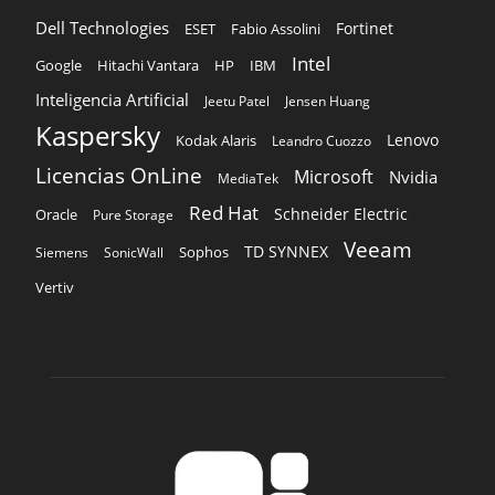
Dell Technologies
Fortinet
ESET
Fabio Assolini
Intel
Google
Hitachi Vantara
HP
IBM
Inteligencia Artificial
Jeetu Patel
Jensen Huang
Kaspersky
Lenovo
Kodak Alaris
Leandro Cuozzo
Licencias OnLine
Microsoft
Nvidia
MediaTek
Red Hat
Schneider Electric
Oracle
Pure Storage
Veeam
TD SYNNEX
Sophos
Siemens
SonicWall
Vertiv