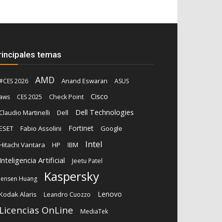
rincipales temas
AMD
Anand Eswaran
#CES 2026
ASUS
Cisco
aws
CES 2025
Check Point
Dell Technologies
Claudio Martinelli
Dell
Fortinet
ESET
Fabio Assolini
Google
Intel
Hitachi Vantara
HP
IBM
Inteligencia Artificial
Jeetu Patel
Kaspersky
Jensen Huang
Lenovo
Kodak Alaris
Leandro Cuozzo
Licencias OnLine
MediaTek