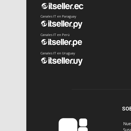
Canales IT en Paraguay
Canales IT en Perú
Canales IT en Uruguay
SO
‎ Nu
‎ Sus