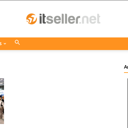
S
ITseller
A
Centroamérica