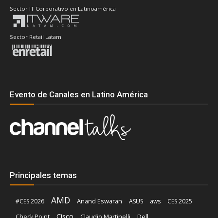
Sector IT Corporativo en Latinoamérica
Sector Retail Latam
Evento de Canales en Latino América
Principales temas
AMD
Anand Eswaran
#CES 2026
ASUS
aws
CES 2025
Cisco
Claudio Martinelli
Dell
Check Point