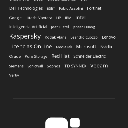
Dell Technologies
Fortinet
ESET
Fabio Assolini
Intel
Google
Hitachi Vantara
HP
IBM
Inteligencia Artificial
Jeetu Patel
Jensen Huang
Kaspersky
Lenovo
Kodak Alaris
Leandro Cuozzo
Licencias OnLine
Microsoft
Nvidia
MediaTek
Red Hat
Schneider Electric
Oracle
Pure Storage
Veeam
TD SYNNEX
Sophos
Siemens
SonicWall
Vertiv