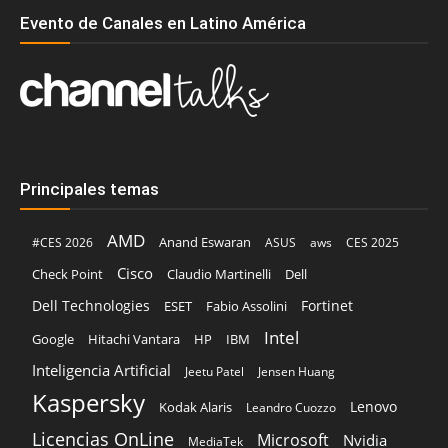
Evento de Canales en Latino América
Principales temas
AMD
Anand Eswaran
#CES 2026
ASUS
aws
CES 2025
Cisco
Claudio Martinelli
Dell
Check Point
Dell Technologies
Fortinet
ESET
Fabio Assolini
Intel
Google
Hitachi Vantara
HP
IBM
Inteligencia Artificial
Jeetu Patel
Jensen Huang
Kaspersky
Lenovo
Kodak Alaris
Leandro Cuozzo
Licencias OnLine
Microsoft
Nvidia
MediaTek