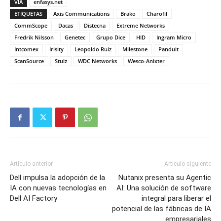
VIA
enfasys.net
ETIQUETAS
Axis Communications
Brako
Charofil
CommScope
Dacas
Distecna
Extreme Networks
Fredrik Nilsson
Genetec
Grupo Dice
HID
Ingram Micro
Intcomex
Irisity
Leopoldo Ruiz
Milestone
Panduit
ScanSource
Stulz
WDC Networks
Wesco-Anixter
Artículo anterior
Artículo siguiente
Dell impulsa la adopción de la
Nutanix presenta su Agentic
IA con nuevas tecnologías en
AI: Una solución de software
Dell AI Factory
integral para liberar el
potencial de las fábricas de IA
empresariales