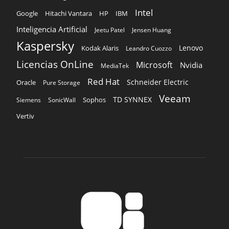
Intel
Google
Hitachi Vantara
HP
IBM
Inteligencia Artificial
Jeetu Patel
Jensen Huang
Kaspersky
Lenovo
Kodak Alaris
Leandro Cuozzo
Licencias OnLine
Microsoft
Nvidia
MediaTek
Red Hat
Schneider Electric
Oracle
Pure Storage
Veeam
TD SYNNEX
Sophos
Siemens
SonicWall
Vertiv