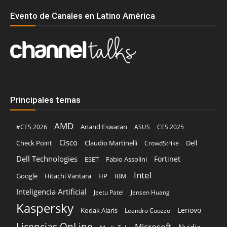
Evento de Canales en Latino América
Principales temas
AMD
Anand Eswaran
#CES 2026
ASUS
CES 2025
Cisco
Claudio Martinelli
Dell
Check Point
CrowdStrike
Dell Technologies
Fortinet
ESET
Fabio Assolini
Intel
Google
Hitachi Vantara
HP
IBM
Inteligencia Artificial
Jeetu Patel
Jensen Huang
Kaspersky
Lenovo
Kodak Alaris
Leandro Cuozzo
Licencias OnLine