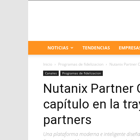
NOTICIAS
TENDENCIAS
EMPRESA
Inicio
Programas de fidelizacion
Nutanix Partner Ce
Canales
Programas de fidelizacion
Nutanix Partner C
capítulo en la tr
partners
Una plataforma moderna e inteligente diseñad