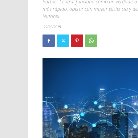
Partner Central funciona como un verdadero 
más rápido, operar con mayor eficiencia y d
Nutanix.
22/10/2025