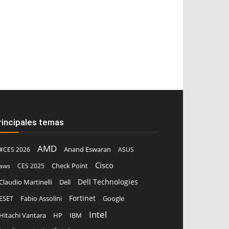
rincipales temas
AMD
Anand Eswaran
#CES 2026
ASUS
Cisco
aws
CES 2025
Check Point
Dell Technologies
Claudio Martinelli
Dell
Fortinet
ESET
Fabio Assolini
Google
Intel
Hitachi Vantara
HP
IBM