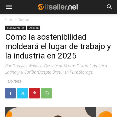
Inicio
Opinion
NOTICIAS
TENDENCIAS
EMPRESAS
Transversales
Opinion
Cómo la sostenibilidad
moldeará el lugar de trabajo y
la industria en 2025
Por Douglas Wallace, Gerente de Ventas Distrital, América
Latina y el Caribe (Excepto Brasil) en Pure Storage.
15/04/2025