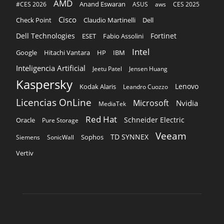
AMD
Anand Eswaran
#CES 2026
ASUS
aws
CES 2025
Cisco
Claudio Martinelli
Dell
Check Point
Dell Technologies
Fortinet
ESET
Fabio Assolini
Intel
Google
Hitachi Vantara
HP
IBM
Inteligencia Artificial
Jeetu Patel
Jensen Huang
Kaspersky
Lenovo
Kodak Alaris
Leandro Cuozzo
Licencias OnLine
Microsoft
Nvidia
MediaTek
Red Hat
Schneider Electric
Oracle
Pure Storage
Veeam
TD SYNNEX
Sophos
Siemens
SonicWall
Vertiv