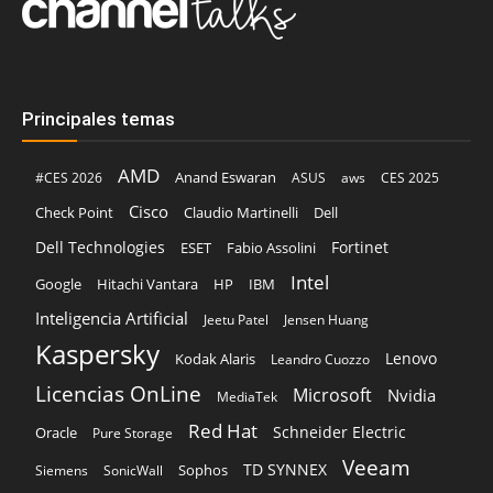
Principales temas
AMD
Anand Eswaran
#CES 2026
ASUS
aws
CES 2025
Cisco
Claudio Martinelli
Dell
Check Point
Dell Technologies
Fortinet
ESET
Fabio Assolini
Intel
Google
Hitachi Vantara
HP
IBM
Inteligencia Artificial
Jeetu Patel
Jensen Huang
Kaspersky
Lenovo
Kodak Alaris
Leandro Cuozzo
Licencias OnLine
Microsoft
Nvidia
MediaTek
Red Hat
Schneider Electric
Oracle
Pure Storage
Veeam
TD SYNNEX
Sophos
Siemens
SonicWall