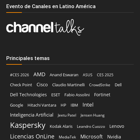
Evento de Canales en Latino América
Principales temas
AMD
Anand Eswaran
#CES 2026
ASUS
CES 2025
Cisco
Claudio Martinelli
Dell
Check Point
CrowdStrike
Dell Technologies
Fortinet
ESET
Fabio Assolini
Intel
Google
Hitachi Vantara
HP
IBM
Inteligencia Artificial
Jeetu Patel
Jensen Huang
Kaspersky
Lenovo
Kodak Alaris
Leandro Cuozzo
Licencias OnLine
Microsoft
Nvidia
MediaTek