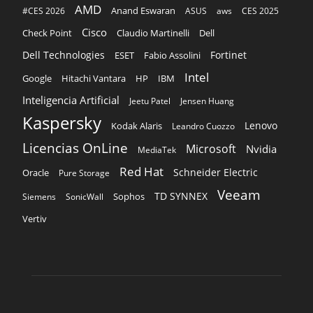
AMD
Anand Eswaran
#CES 2026
ASUS
aws
CES 2025
Cisco
Claudio Martinelli
Dell
Check Point
Dell Technologies
Fortinet
ESET
Fabio Assolini
Intel
Google
Hitachi Vantara
HP
IBM
Inteligencia Artificial
Jeetu Patel
Jensen Huang
Kaspersky
Lenovo
Kodak Alaris
Leandro Cuozzo
Licencias OnLine
Microsoft
Nvidia
MediaTek
Red Hat
Schneider Electric
Oracle
Pure Storage
Veeam
TD SYNNEX
Sophos
Siemens
SonicWall
Vertiv