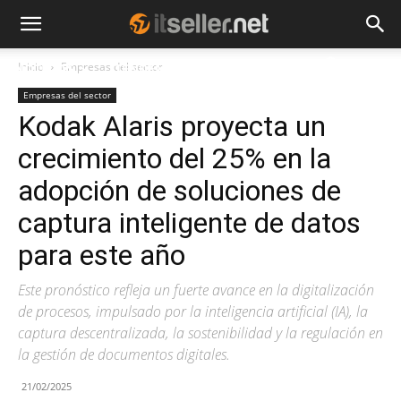
Inicio
Empresas del sector
NOTICIAS
TENDENCIAS
EMPRESAS
Empresas del sector
Kodak Alaris proyecta un
crecimiento del 25% en la
adopción de soluciones de
captura inteligente de datos
para este año
Este pronóstico refleja un fuerte avance en la digitalización
de procesos, impulsado por la inteligencia artificial (IA), la
captura descentralizada, la sostenibilidad y la regulación en
la gestión de documentos digitales.
21/02/2025