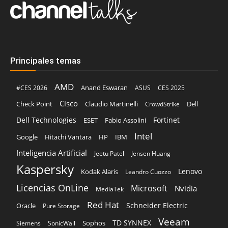
Principales temas
AMD
Anand Eswaran
#CES 2026
ASUS
CES 2025
Cisco
Claudio Martinelli
Dell
Check Point
CrowdStrike
Dell Technologies
Fortinet
ESET
Fabio Assolini
Intel
Google
Hitachi Vantara
HP
IBM
Inteligencia Artificial
Jeetu Patel
Jensen Huang
Kaspersky
Lenovo
Kodak Alaris
Leandro Cuozzo
Licencias OnLine
Microsoft
Nvidia
MediaTek
Red Hat
Schneider Electric
Oracle
Pure Storage
Veeam
TD SYNNEX
Sophos
Siemens
SonicWall