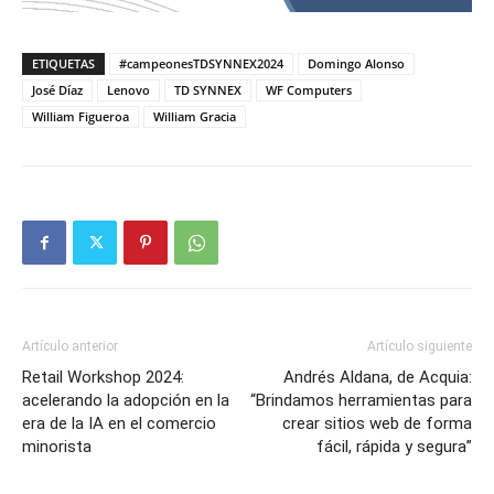
ETIQUETAS
#campeonesTDSYNNEX2024
Domingo Alonso
José Díaz
Lenovo
TD SYNNEX
WF Computers
William Figueroa
William Gracia
Artículo anterior
Artículo siguiente
Retail Workshop 2024:
Andrés Aldana, de Acquia:
acelerando la adopción en la
“Brindamos herramientas para
era de la IA en el comercio
crear sitios web de forma
minorista
fácil, rápida y segura”