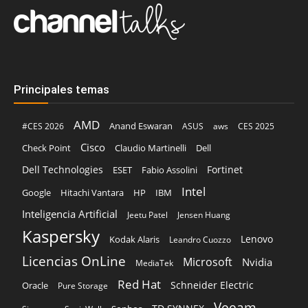
Principales temas
AMD
Anand Eswaran
#CES 2026
ASUS
aws
CES 2025
Cisco
Claudio Martinelli
Dell
Check Point
Dell Technologies
Fortinet
ESET
Fabio Assolini
Intel
Google
Hitachi Vantara
HP
IBM
Inteligencia Artificial
Jeetu Patel
Jensen Huang
Kaspersky
Lenovo
Kodak Alaris
Leandro Cuozzo
Licencias OnLine
Microsoft
Nvidia
MediaTek
Red Hat
Schneider Electric
Oracle
Pure Storage
Veeam