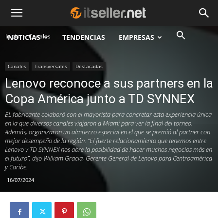
Inicio
Canales
NOTICIAS
TENDENCIAS
EMPRESAS
Canales
Transversales
Destacadas
Lenovo reconoce a sus partners en la
Copa América junto a TD SYNNEX
EL fabricante colaboró con el mayorista para concretar esta experiencia única
en la que diversos canales viajaron a Miami para ver la final del torneo.
Además, organizaron un almuerzo especial en el que se premió al partner con
mejor desempeño de la región. “El fuerte relacionamiento que tenemos entre
Lenovo y TD SYNNEX nos abre la posibilidad de hacer muchos negocios más en
el futuro”, dijo William Gracia, Gerente General de Lenovo para Centroamérica
y Caribe.
16/07/2024