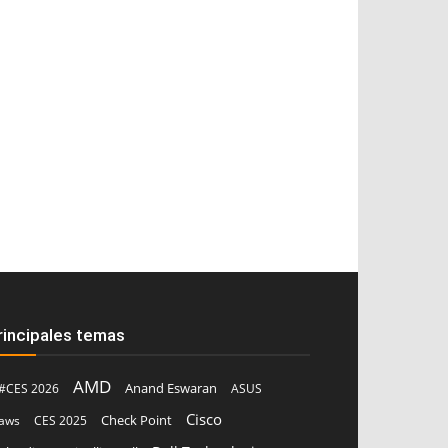
rincipales temas
AMD
Anand Eswaran
#CES 2026
ASUS
Cisco
aws
CES 2025
Check Point