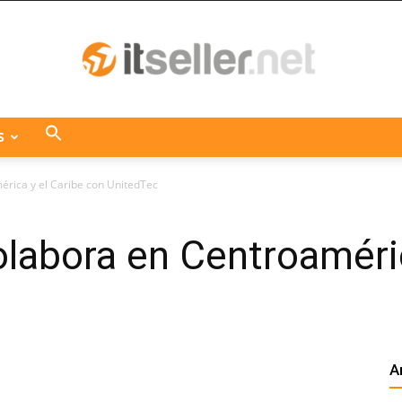
S
ITseller
ica y el Caribe con UnitedTec
bora en Centroamérica
Centroamérica
A