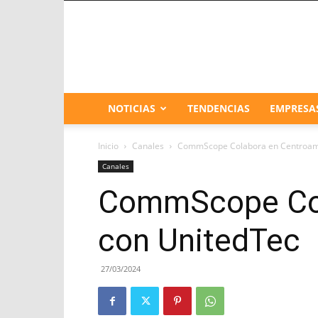
NOTICIAS
TENDENCIAS
EMPRESA
Inicio
Canales
CommScope Colabora en Centroamér
Canales
CommScope Cola
con UnitedTec
27/03/2024