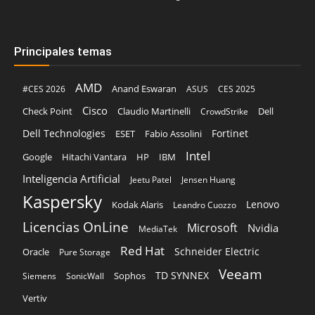
Principales temas
AMD
Anand Eswaran
#CES 2026
ASUS
CES 2025
Cisco
Claudio Martinelli
Dell
Check Point
CrowdStrike
Dell Technologies
Fortinet
ESET
Fabio Assolini
Intel
Google
Hitachi Vantara
HP
IBM
Inteligencia Artificial
Jeetu Patel
Jensen Huang
Kaspersky
Lenovo
Kodak Alaris
Leandro Cuozzo
Licencias OnLine
Microsoft
Nvidia
MediaTek
Red Hat
Schneider Electric
Oracle
Pure Storage
Veeam
TD SYNNEX
Sophos
Siemens
SonicWall
Vertiv