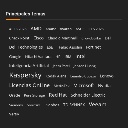
Principales temas
AMD
Anand Eswaran
#CES 2026
ASUS
CES 2025
Cisco
Claudio Martinelli
Dell
Check Point
CrowdStrike
Dell Technologies
Fortinet
ESET
Fabio Assolini
Intel
Google
Hitachi Vantara
HP
IBM
Inteligencia Artificial
Jeetu Patel
Jensen Huang
Kaspersky
Lenovo
Kodak Alaris
Leandro Cuozzo
Licencias OnLine
Microsoft
Nvidia
MediaTek
Red Hat
Schneider Electric
Oracle
Pure Storage
Veeam
TD SYNNEX
Sophos
Siemens
SonicWall
Vertiv