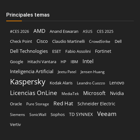
Principales temas
AMD
Anand Eswaran
#CES 2026
ASUS
CES 2025
Cisco
Claudio Martinelli
Dell
Check Point
CrowdStrike
Dell Technologies
Fortinet
ESET
Fabio Assolini
Intel
Google
Hitachi Vantara
HP
IBM
Inteligencia Artificial
Jeetu Patel
Jensen Huang
Kaspersky
Lenovo
Kodak Alaris
Leandro Cuozzo
Licencias OnLine
Microsoft
Nvidia
MediaTek
Red Hat
Schneider Electric
Oracle
Pure Storage
Veeam
TD SYNNEX
Sophos
Siemens
SonicWall
Vertiv