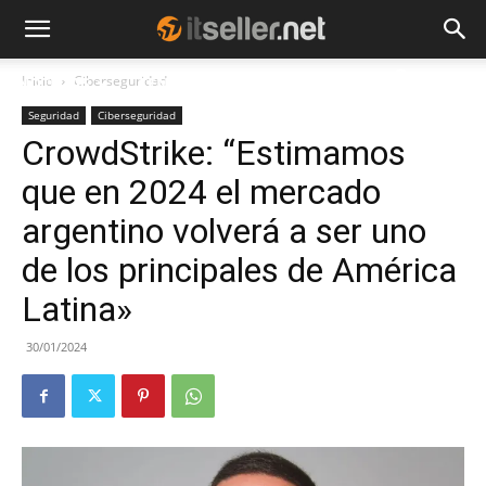
Inicio
Ciberseguridad
NOTICIAS
TENDENCIAS
EMPRESAS
Seguridad
Ciberseguridad
CrowdStrike: “Estimamos
que en 2024 el mercado
argentino volverá a ser uno
de los principales de América
Latina»
30/01/2024