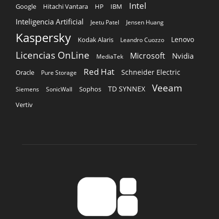
Intel
Google
Hitachi Vantara
HP
IBM
Inteligencia Artificial
Jeetu Patel
Jensen Huang
Kaspersky
Lenovo
Kodak Alaris
Leandro Cuozzo
Licencias OnLine
Microsoft
Nvidia
MediaTek
Red Hat
Schneider Electric
Oracle
Pure Storage
Veeam
TD SYNNEX
Sophos
Siemens
SonicWall
Vertiv