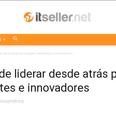
S
ITseller
ás para construir equipos resilientes e innovadores
de liderar desde atrás p
Centroamérica
ntes e innovadores
atinoamérica.