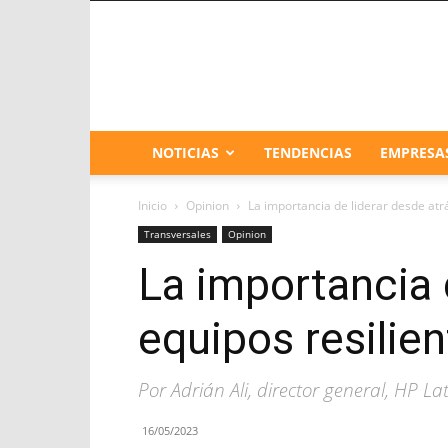
NOTICIAS
TENDENCIAS
EMPRESA
Inicio
Opinion
La importancia de liderar desde atr
Transversales
Opinion
La importancia 
equipos resilie
Por Adrián Ali, director general, HP L
16/05/2023